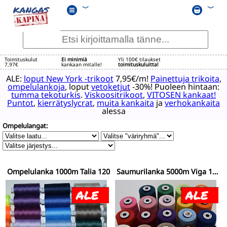
﹀
﹀
Toimituskulut
Ei minimiä
Yli 100€ tilaukset
7,97€
kankaan mitalle!
toimituskuluitta!
ALE:
loput New York -trikoot
7,95€/m!
Painettuja trikoita
,
ompelulankoja
, loput
vetoketjut
-30%! Puoleen hintaan:
tumma tekoturkis
.
Viskoositrikoot
,
VITOSEN kankaat!
Puntot
,
kierrätyslycrat
,
muita kankaita
ja
verhokankaita
alessa
Ompelulangat:
Ompelulanka 1000m Talia 120
Saumurilanka 5000m Viga 120