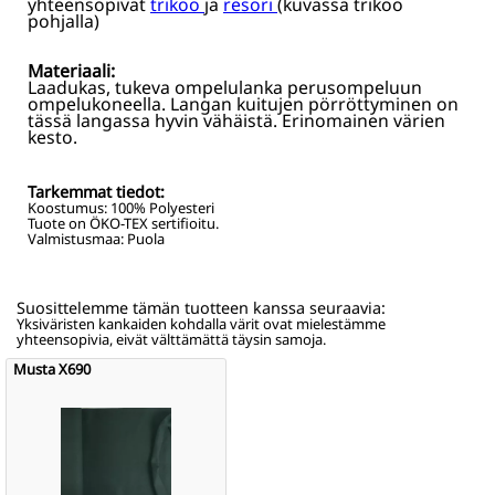
yhteensopivat
trikoo
ja
resori
(kuvassa trikoo
pohjalla)
Materiaali:
Laadukas, tukeva ompelulanka perusompeluun
ompelukoneella. Langan kuitujen pörröttyminen on
tässä langassa hyvin vähäistä. Erinomainen värien
kesto.
Tarkemmat tiedot:
Koostumus:
100% Polyesteri
Tuote on ÖKO-TEX sertifioitu.
Valmistusmaa: Puola
Suosittelemme tämän tuotteen kanssa seuraavia:
Yksiväristen kankaiden kohdalla värit ovat mielestämme
yhteensopivia, eivät välttämättä täysin samoja.
Musta X690