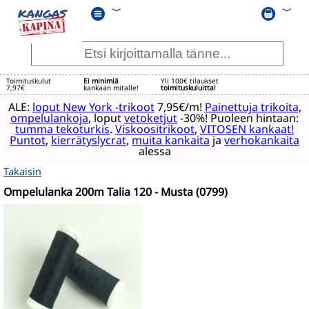
﹀
﹀
Toimituskulut
Ei minimiä
Yli 100€ tilaukset
7,97€
kankaan mitalle!
toimituskuluitta!
ALE:
loput New York -trikoot
7,95€/m!
Painettuja trikoita
,
ompelulankoja
, loput
vetoketjut
-30%! Puoleen hintaan:
tumma tekoturkis
.
Viskoositrikoot
,
VITOSEN kankaat!
Puntot
,
kierrätyslycrat
,
muita kankaita
ja
verhokankaita
alessa
Takaisin
Ompelulanka 200m Talia 120 - Musta (0799)