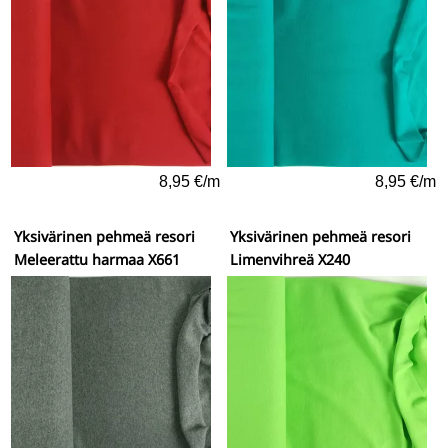
8,95 €/m
8,95 €/m
Yksivärinen pehmeä resori
Yksivärinen pehmeä resori
Meleerattu harmaa X661
Limenvihreä X240