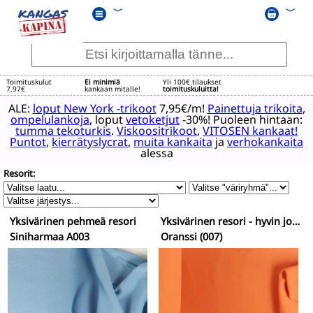
﹀
﹀
Toimituskulut
Ei minimiä
Yli 100€ tilaukset
7,97€
kankaan mitalle!
toimituskuluitta!
ALE:
loput New York -trikoot
7,95€/m!
Painettuja trikoita
,
ompelulankoja
, loput
vetoketjut
-30%! Puoleen hintaan:
tumma tekoturkis
.
Viskoositrikoot
,
VITOSEN kankaat!
Puntot
,
kierrätyslycrat
,
muita kankaita
ja
verhokankaita
alessa
Resorit:
Yksivärinen pehmeä resori
Yksivärinen resori - hyvin joustava
Siniharmaa A003
Oranssi (007)