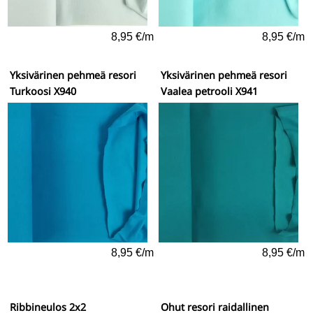
8,95 €/m
8,95 €/m
Yksivärinen pehmeä resori
Yksivärinen pehmeä resori
Turkoosi X940
Vaalea petrooli X941
8,95 €/m
8,95 €/m
Ribbineulos 2x2
Ohut resori raidallinen