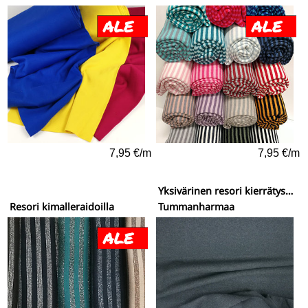
7,95 €/m
7,95 €/m
Yksivärinen resori kierrätysmateriaaleista
Resori kimalleraidoilla
Tummanharmaa