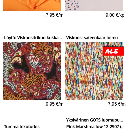
7,95 €/m
9,00 €/kpl
Löytö: Viskoositrikoo kukka-pantteri-ornamentit
Viskoosi sateenkaariloimu
9,95 €/m
7,95 €/m
Yksivärinen GOTS luomupuuvillatrikoo (New York)
Tumma tekoturkis
Pink Marshmallow 12-2907 (raikas vaaleanpunainen)