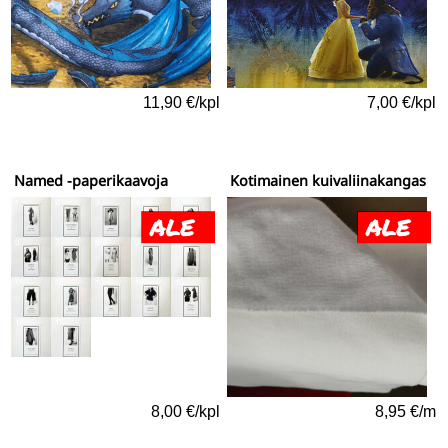
11,90 €/kpl
7,00 €/kpl
Named -paperikaavoja
Kotimainen kuivaliinakangas
8,00 €/kpl
8,95 €/m