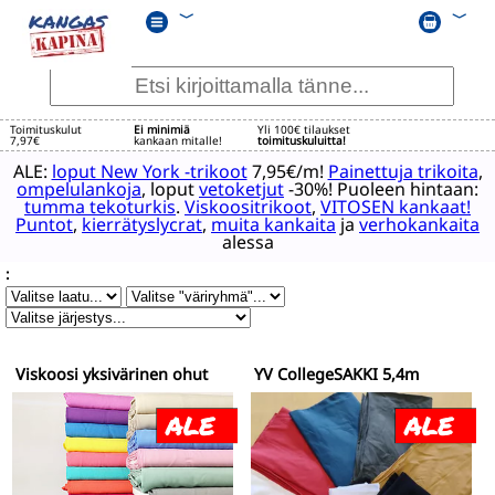
﹀
﹀
Toimituskulut
Ei minimiä
Yli 100€ tilaukset
7,97€
kankaan mitalle!
toimituskuluitta!
ALE:
loput New York -trikoot
7,95€/m!
Painettuja trikoita
,
ompelulankoja
, loput
vetoketjut
-30%! Puoleen hintaan:
tumma tekoturkis
.
Viskoositrikoot
,
VITOSEN kankaat!
Puntot
,
kierrätyslycrat
,
muita kankaita
ja
verhokankaita
alessa
:
Viskoosi yksivärinen ohut
YV CollegeSÄKKI 5,4m