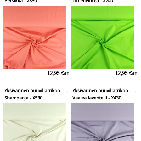
Persikka - X330
Limenvihreä - X240
12,95 €/m
12,95 €/m
Yksivärinen puuvillatrikoo - vähän elastaania
Yksivärinen puuvillatrikoo - vähän elastaania
Shampanja - X530
Vaalea laventelii - X430