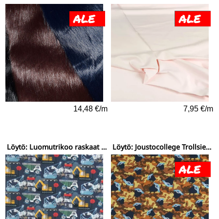
14,48 €/m
7,95 €/m
Löytö: Luomutrikoo raskaat työkoneet laivastonsinisellä
Löytö: Joustocollege Trollsien Branch ruskealla maastokuviolla