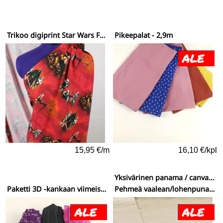
Trikoo digiprint Star Wars Force awakens roistot
Pikeepalat - 2,9m
15,95 €/m
16,10 €/kpl
Yksivärinen panama / canvaspuuvilla
Paketti 3D -kankaan viimeiset rullat
Pehmeä vaalean/lohenpunainen (233)