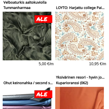
Velboaturkis aaltokuviolla
Tummanharmaa
LÖYTÖ: Harjattu college Paisleyt
5,00 €/m
10,95 €/m
Yksivärinen resori - hyvin joustava
Ohut keinonahka / second skin
Kuparioranssi (062)