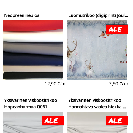
Neopreenineulos
Luomutrikoo (digiprint) Joulusikermä raportti
12,90 €/m
7,50 €/kpl
Yksivärinen viskoositrikoo
Yksivärinen viskoositrikoo
Hopeanharmaa Q061
Harmahtava vaalea hiekka Q152