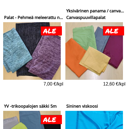
Yksivärinen panama / canvaspuuvilla
Palat - Pehmeä meleerattu neulos
Canvaspuuvillapalat
7,00 €/kpl
12,60 €/kpl
YV -trikoopalojen säkki 5m
Sininen viskoosi