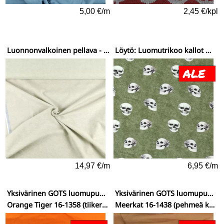
5,00 €/m
2,45 €/kpl
Luonnonvalkoinen pellava - puuvilla (520)
Löytö: Luomutrikoo kallot metsänvihreällä
14,97 €/m
6,95 €/m
Yksivärinen GOTS luomupuuvillatrikoo (New York)
Yksivärinen GOTS luomupuuvillatrikoo (New York)
Orange Tiger 16-1358 (tiikerin oranssi)
Meerkat 16-1438 (pehmeä kanelinruskea)