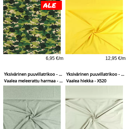
6,95 €/m
12,95 €/m
Yksivärinen puuvillatrikoo - vähän elastaania
Yksivärinen puuvillatrikoo - vähän elastaania
Vaalea meleerattu harmaa - X651
Vaalea hiekka - X520