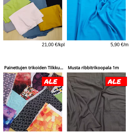
21,00 €/kpl
5,90 €/m
Painettujen trikoiden TilkkuSÄKKI - 2
Musta ribbitrikoopala 1m