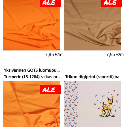
7,95 €/m
7,95 €/m
Yksivärinen GOTS luomupuuvillatrikoo (New York)
Turmeric (15-1264) raikas oranssi
Trikoo digiprint (raportti) bambimaalaus