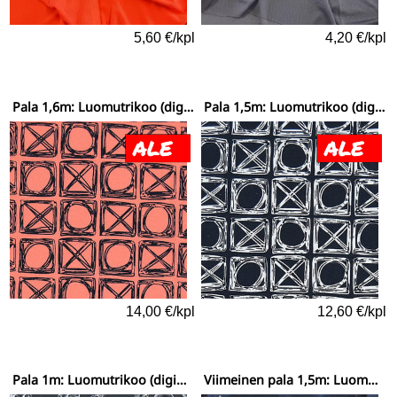
5,60 €/kpl
4,20 €/kpl
Pala 1,6m: Luomutrikoo (digiprint) Ristinolla persikka
Pala 1,5m: Luomutrikoo (digiprint) Ristinolla mustavalkoinen
14,00 €/kpl
12,60 €/kpl
Pala 1m: Luomutrikoo (digiprint) Kirpeet salmiakki
Viimeinen pala 1,5m: Luomutrikoo (digiprint) Yötaivas