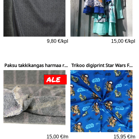
9,80 €/kpl
15,00 €/kpl
Paksu takkikangas harmaa ruutukuvio
Trikoo digiprint Star Wars Force awakens sankarit
15,00 €/m
15,95 €/m