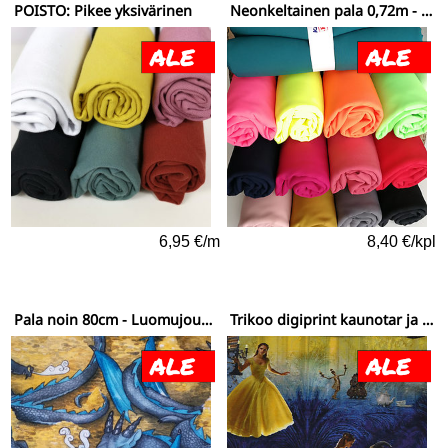
POISTO: Pikee yksivärinen
Neonkeltainen pala 0,72m - Softshell yksivärinen
6,95 €/m
8,40 €/kpl
Pala noin 80cm - Luomujoustocollege (digiprint) Lohikäärmeen luola värikäs
Trikoo digiprint kaunotar ja hirviö - loppupala 0,58m