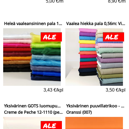
5,00 €/m
8,90 €/m
Heleä vaaleansininen pala 1m: Organza yksivärinen
Vaalea hiekka pala 0,56m: Viskoosi yksivärinen ohut
3,43 €/kpl
3,50 €/kpl
Yksivärinen GOTS luomupuuvillatrikoo (New York)
Yksivärinen puuvillatrikoo - hyvin joustava
Creme de Peche 12-1110 (persikka-kerma)
Oranssi (007)