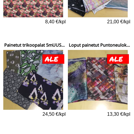
8,40 €/kpl
21,00 €/kpl
Painetut trikoopalat 5mUUSI SÄKKI - 36
Loput painetut Puntoneuloksen palat
24,50 €/kpl
13,30 €/kpl