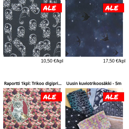
10,50 €/kpl
17,50 €/kpl
Raportti 1kpl: Trikoo digiprint (raportti) ruusukisut
Uusin kuviotrikoosäkki - 5m