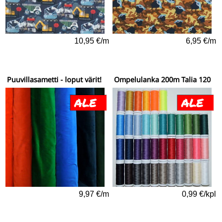
10,95 €/m
6,95 €/m
Puuvillasametti - loput värit!
Ompelulanka 200m Talia 120
9,97 €/m
0,99 €/kpl