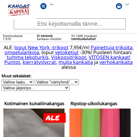
﹀
﹀
Toimituskulut
Ei minimiä
Yli 100€ tilaukset
7,97€
kankaan mitalle!
toimituskuluitta!
ALE:
loput New York -trikoot
7,95€/m!
Painettuja trikoita
,
ompelulankoja
, loput
vetoketjut
-30%! Puoleen hintaan:
tumma tekoturkis
.
Viskoositrikoot
,
VITOSEN kankaat!
Puntot
,
kierrätyslycrat
,
muita kankaita
ja
verhokankaita
alessa
Muut sekalaiset:
Kotimainen kuivaliinakangas
Ripstop-ulkoilukangas