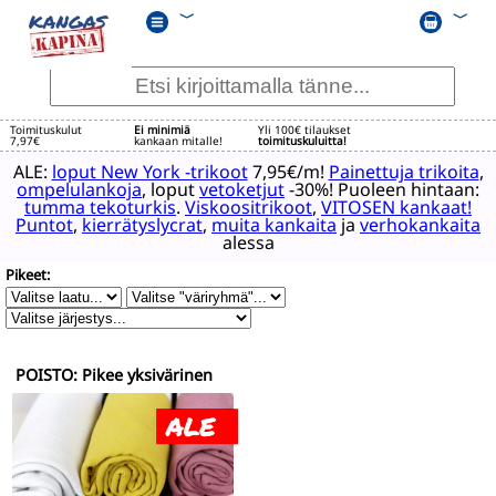
﹀
﹀
Toimituskulut
Ei minimiä
Yli 100€ tilaukset
7,97€
kankaan mitalle!
toimituskuluitta!
ALE:
loput New York -trikoot
7,95€/m!
Painettuja trikoita
,
ompelulankoja
, loput
vetoketjut
-30%! Puoleen hintaan:
tumma tekoturkis
.
Viskoositrikoot
,
VITOSEN kankaat!
Puntot
,
kierrätyslycrat
,
muita kankaita
ja
verhokankaita
alessa
Pikeet:
POISTO: Pikee yksivärinen