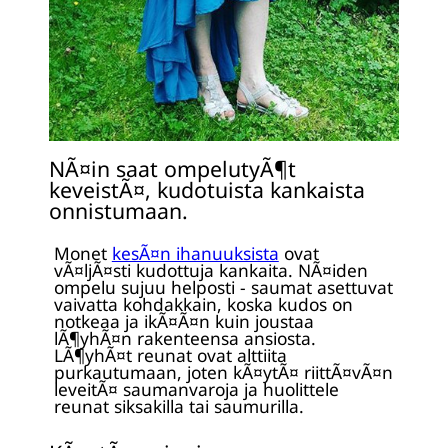
NÃ¤in saat ompelutyÃ¶t
keveistÃ¤, kudotuista kankaista
onnistumaan.
Monet
kesÃ¤n ihanuuksista
ovat
vÃ¤ljÃ¤sti kudottuja kankaita. NÃ¤iden
ompelu sujuu helposti - saumat asettuvat
vaivatta kohdakkain, koska kudos on
notkeaa ja ikÃ¤Ã¤n kuin joustaa
lÃ¶yhÃ¤n rakenteensa ansiosta.
LÃ¶yhÃ¤t reunat ovat alttiita
purkautumaan, joten kÃ¤ytÃ¤ riittÃ¤vÃ¤n
leveitÃ¤ saumanvaroja ja huolittele
reunat siksakilla tai saumurilla.