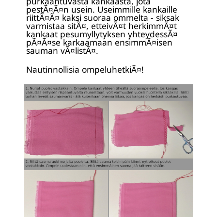
purkaantuvasta kankaasta, jota
pestÃ¤Ã¤n usein. Useimmille kankaille
riittÃ¤Ã¤ kaksi suoraa ommelta - siksak
varmistaa sitÃ¤, etteivÃ¤t herkimmÃ¤t
kankaat pesumyllytyksen yhteydessÃ¤
pÃ¤Ã¤se karkaamaan ensimmÃ¤isen
sauman vÃ¤listÃ¤.
Nautinnollisia ompeluhetkiÃ¤!