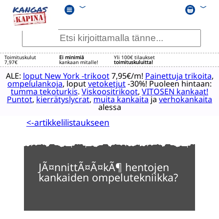
﹀
﹀
Toimituskulut
Ei minimiä
Yli 100€ tilaukset
7,97€
kankaan mitalle!
toimituskuluitta!
ALE:
loput New York -trikoot
7,95€/m!
Painettuja trikoita
,
ompelulankoja
, loput
vetoketjut
-30%! Puoleen hintaan:
tumma tekoturkis
.
Viskoositrikoot
,
VITOSEN kankaat!
Puntot
,
kierrätyslycrat
,
muita kankaita
ja
verhokankaita
alessa
<-artikkelilistaukseen
JÃ¤nnittÃ¤Ã¤kÃ¶ hentojen
kankaiden ompelutekniikka?