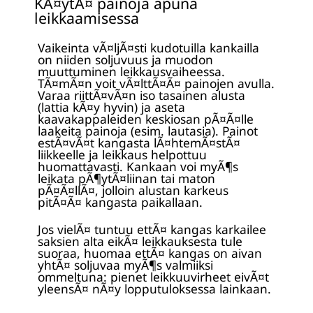
KÃ¤ytÃ¤ painoja apuna
leikkaamisessa
Vaikeinta vÃ¤ljÃ¤sti kudotuilla kankailla
on niiden soljuvuus ja muodon
muuttuminen leikkausvaiheessa.
TÃ¤mÃ¤n voit vÃ¤lttÃ¤Ã¤ painojen avulla.
Varaa riittÃ¤vÃ¤n iso tasainen alusta
(lattia kÃ¤y hyvin) ja aseta
kaavakappaleiden keskiosan pÃ¤Ã¤lle
laakeita painoja (esim. lautasia). Painot
estÃ¤vÃ¤t kangasta lÃ¤htemÃ¤stÃ¤
liikkeelle ja leikkaus helpottuu
huomattavasti. Kankaan voi myÃ¶s
leikata pÃ¶ytÃ¤liinan tai maton
pÃ¤Ã¤llÃ¤, jolloin alustan karkeus
pitÃ¤Ã¤ kangasta paikallaan.
Jos vielÃ¤ tuntuu ettÃ¤ kangas karkailee
saksien alta eikÃ¤ leikkauksesta tule
suoraa, huomaa ettÃ¤ kangas on aivan
yhtÃ¤ soljuvaa myÃ¶s valmiiksi
ommeltuna: pienet leikkuuvirheet eivÃ¤t
yleensÃ¤ nÃ¤y lopputuloksessa lainkaan.