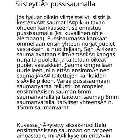
SiisteyttÃ¤ pussisaumalla
Jos haluat oikein viimeistellyt, siistit ja
kestÃ¤vÃ¤t saumat lÃ¤pikuultavan
ohueen kankaaseen, se onnistuu
pussisaumalla (ks. kuvallinen ohje
alempana). Pussisaumassa kankaat
ommellaan ensin yhteen nurjat puolet
vastakkain ja huolitellaan. Sen jÃ¤lkeen
sauma avataan silittÃ¤mÃ¤llÃ¤ kangas
nurjalta puolelta ja taitetaan oikeat
puolet vastakkain. Sauma ommellaan
uudelleen, niin ettÃ¤ ensimmÃ¤inen
sauma jÃ¤Ã¤ taitettujen kankaiden
sisÃ¤lle piiloon. Varaa pussisaumaan
saumanvaraa reilusti: jos ompelet
ensimmÃ¤isen sauman 6mm
saumanvaralla ja taitetun sauman 8mm
saumanvaralla, tarvitset yhteensÃ¤ n.
15mm saumanvarat.
Kuvassa nÃ¤ytetty siksak-huolittelu
ensimmÃ¤iseen saumaan on tarpeen
ainoastaan, mikÃ¤li kyse on erittÃ¤in