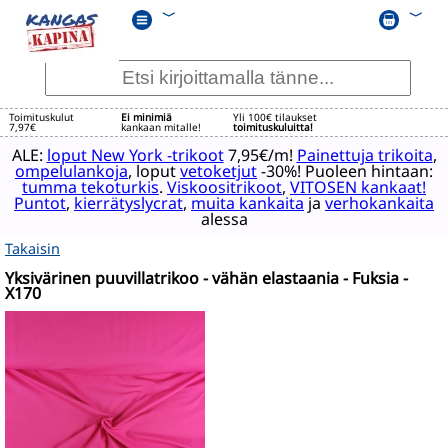
﹀
﹀
Toimituskulut
Ei minimiä
Yli 100€ tilaukset
7,97€
kankaan mitalle!
toimituskuluitta!
ALE:
loput New York -trikoot
7,95€/m!
Painettuja trikoita
,
ompelulankoja
, loput
vetoketjut
-30%! Puoleen hintaan:
tumma tekoturkis
.
Viskoositrikoot
,
VITOSEN kankaat!
Puntot
,
kierrätyslycrat
,
muita kankaita
ja
verhokankaita
alessa
Takaisin
Yksivärinen puuvillatrikoo - vähän elastaania - Fuksia -
X170