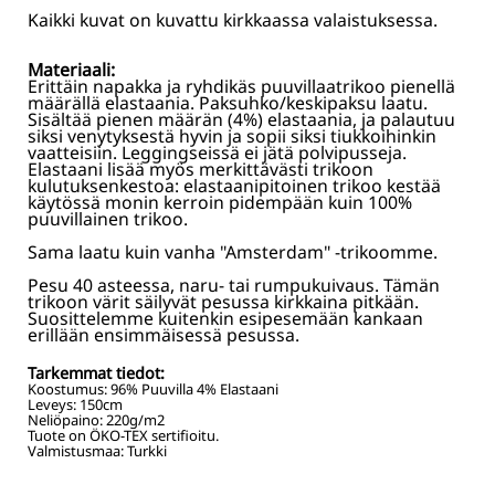
Kaikki kuvat on kuvattu kirkkaassa valaistuksessa.
Materiaali:
Erittäin napakka ja ryhdikäs puuvillaatrikoo pienellä
määrällä elastaania. Paksuhko/keskipaksu laatu.
Sisältää pienen määrän (4%) elastaania, ja palautuu
siksi venytyksestä hyvin ja sopii siksi tiukkoihinkin
vaatteisiin. Leggingseissä ei jätä polvipusseja.
Elastaani lisää myös merkittävästi trikoon
kulutuksenkestoa: elastaanipitoinen trikoo kestää
käytössä monin kerroin pidempään kuin 100%
puuvillainen trikoo.
Sama laatu kuin vanha "Amsterdam" -trikoomme.
Pesu 40 asteessa, naru- tai rumpukuivaus. Tämän
trikoon värit säilyvät pesussa kirkkaina pitkään.
Suosittelemme kuitenkin esipesemään kankaan
erillään ensimmäisessä pesussa.
Tarkemmat tiedot:
Koostumus:
96% Puuvilla 4% Elastaani
Leveys:
150
cm
Neliöpaino:
220
g/m2
Tuote on ÖKO-TEX sertifioitu.
Valmistusmaa: Turkki