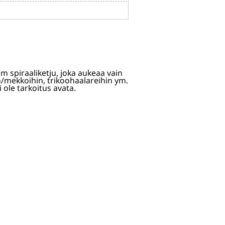
m spiraaliketju, joka aukeaa vain
n/mekkoihin, trikoohaalareihin ym.
aatavuus)
 ole tarkoitus avata.
sy
tavuus)
RASTOSSA]