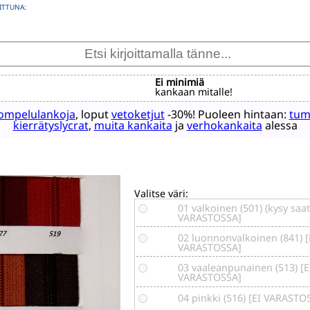
ITTUNA:
Ei minimiä
kankaan mitalle!
ompelulankoja
, loput
vetoketjut
-30%! Puoleen hintaan:
tum
kierrätyslycrat
,
muita kankaita
ja
verhokankaita
alessa
Valitse väri:
01 valkoinen (501) (kysy saa
VARASTOSSA]
02 luonnonvalkoinen (841) [
VARASTOSSA]
03 vaaleanpunainen (513) [E
VARASTOSSA]
04 pinkki (516) [EI VARASTO