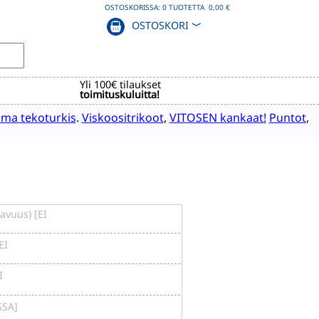
OSTOSKORISSA:
0
TUOTETTA
0,00 €
OSTOSKORI
﹀
Yli 100€ tilaukset
toimituskuluitta!
ma tekoturkis
.
Viskoositrikoot
,
VITOSEN kankaat!
Puntot
,
tavuus) [EI
EI
I
SSA]