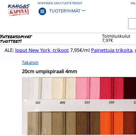
NYKYINEN SIVU:
TUOTETIEDOT
VAL
TUOTERYHMÄT
﹀
Yhteensopivat
Toimituskulut
tuotteet!
7,97€
ALE:
loput New York -trikoot
7,95€/m!
Painettuja trikoita
,
Takaisin
20cm umpispiraali 4mm