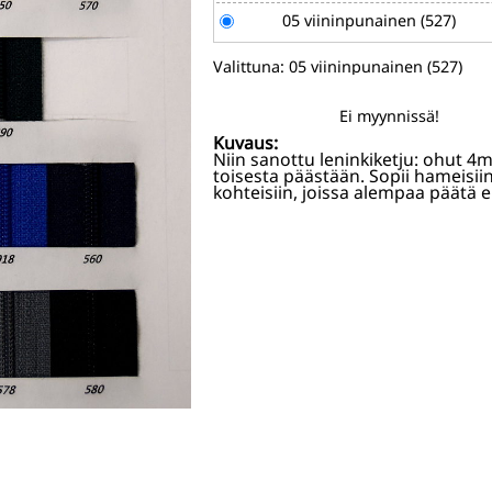
05 viininpunainen (527)
06 punainen (519)
Valittuna:
05 viininpunainen (527)
07 hiekanruskea (572)
Ei myynnissä!
08 beige (573)
Kuvaus:
Niin sanottu leninkiketju: ohut 4m
toisesta päästään. Sopii hameisii
09 keskiruskea (008) (kysy s
kohteisiin, joissa alempaa päätä ei
10 oranssi (523)
11 poltettu oranssi (850) (ky
saatavuus)
12 tummanruskea (570)
13 keltainen (802) (kysy saa
14 limenvihreä (874)
15 armyvihreä (566) [EI VA
16 harmaanvihreä (911)