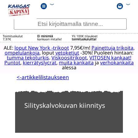
﹀
﹀
Toimituskulut
Ei minimiä
Yli 100€ tilaukset
7,97€
kankaan mitalle!
toimituskuluitta!
ALE:
loput New York -trikoot
7,95€/m!
Painettuja trikoita
,
ompelulankoja
, loput
vetoketjut
-30%! Puoleen hintaan:
tumma tekoturkis
.
Viskoositrikoot
,
VITOSEN kankaat!
Puntot
,
kierrätyslycrat
,
muita kankaita
ja
verhokankaita
alessa
<-artikkelilistaukseen
Silityskalvokuvan kiinnitys