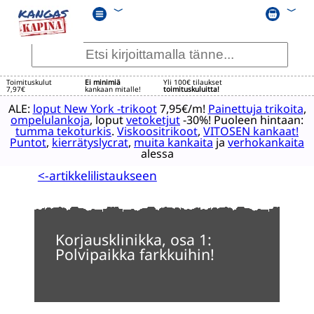
﹀
﹀
Toimituskulut
Ei minimiä
Yli 100€ tilaukset
7,97€
kankaan mitalle!
toimituskuluitta!
ALE:
loput New York -trikoot
7,95€/m!
Painettuja trikoita
,
ompelulankoja
, loput
vetoketjut
-30%! Puoleen hintaan:
tumma tekoturkis
.
Viskoositrikoot
,
VITOSEN kankaat!
Puntot
,
kierrätyslycrat
,
muita kankaita
ja
verhokankaita
alessa
<-artikkelilistaukseen
Korjausklinikka, osa 1:
Polvipaikka farkkuihin!