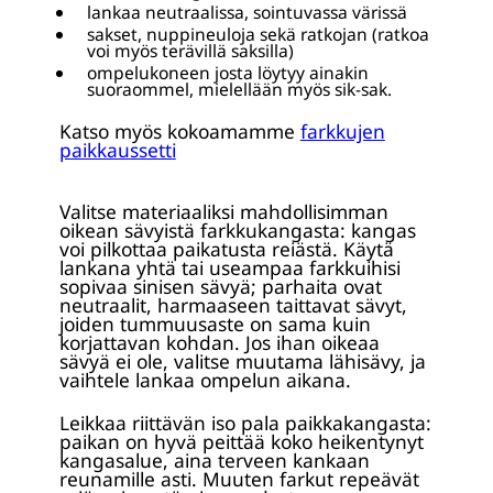
lankaa neutraalissa, sointuvassa värissä
sakset, nuppineuloja sekä ratkojan (ratkoa
voi myös terävillä saksilla)
ompelukoneen josta löytyy ainakin
suoraommel, mielellään myös sik-sak.
Katso myös kokoamamme
farkkujen
paikkaussetti
Valitse materiaaliksi mahdollisimman
oikean sävyistä farkkukangasta: kangas
voi pilkottaa paikatusta reiästä. Käytä
lankana yhtä tai useampaa farkkuihisi
sopivaa sinisen sävyä; parhaita ovat
neutraalit, harmaaseen taittavat sävyt,
joiden tummuusaste on sama kuin
korjattavan kohdan. Jos ihan oikeaa
sävyä ei ole, valitse muutama lähisävy, ja
vaihtele lankaa ompelun aikana.
Leikkaa riittävän iso pala paikkakangasta:
paikan on hyvä peittää koko heikentynyt
kangasalue, aina terveen kankaan
reunamille asti. Muuten farkut repeävät