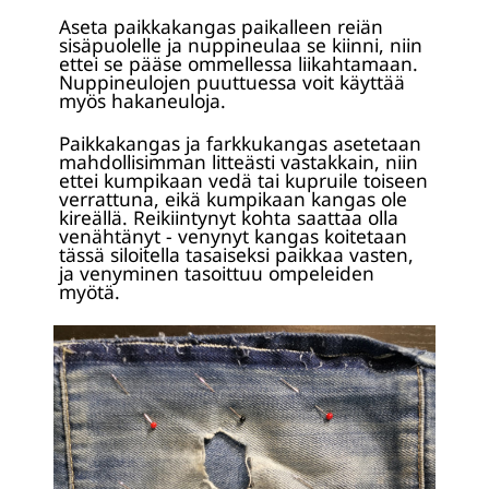
Aseta paikkakangas paikalleen reiän
sisäpuolelle ja nuppineulaa se kiinni, niin
ettei se pääse ommellessa liikahtamaan.
Nuppineulojen puuttuessa voit käyttää
myös hakaneuloja.
Paikkakangas ja farkkukangas asetetaan
mahdollisimman litteästi vastakkain, niin
ettei kumpikaan vedä tai kupruile toiseen
verrattuna, eikä kumpikaan kangas ole
kireällä. Reikiintynyt kohta saattaa olla
venähtänyt - venynyt kangas koitetaan
tässä siloitella tasaiseksi paikkaa vasten,
ja venyminen tasoittuu ompeleiden
myötä.