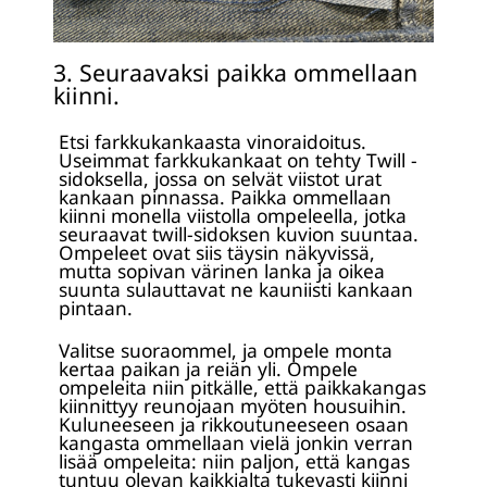
3. Seuraavaksi paikka ommellaan
kiinni.
Etsi farkkukankaasta vinoraidoitus.
Useimmat farkkukankaat on tehty Twill -
sidoksella, jossa on selvät viistot urat
kankaan pinnassa. Paikka ommellaan
kiinni monella viistolla ompeleella, jotka
seuraavat twill-sidoksen kuvion suuntaa.
Ompeleet ovat siis täysin näkyvissä,
mutta sopivan värinen lanka ja oikea
suunta sulauttavat ne kauniisti kankaan
pintaan.
Valitse suoraommel, ja ompele monta
kertaa paikan ja reiän yli. Ompele
ompeleita niin pitkälle, että paikkakangas
kiinnittyy reunojaan myöten housuihin.
Kuluneeseen ja rikkoutuneeseen osaan
kangasta ommellaan vielä jonkin verran
lisää ompeleita: niin paljon, että kangas
tuntuu olevan kaikkialta tukevasti kiinni