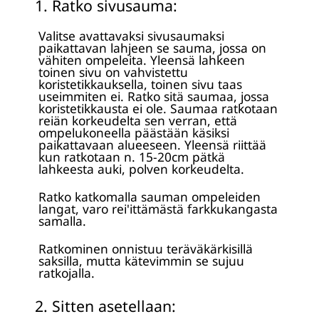
1. Ratko sivusauma:
Valitse avattavaksi sivusaumaksi
paikattavan lahjeen se sauma, jossa on
vähiten ompeleita. Yleensä lahkeen
toinen sivu on vahvistettu
koristetikkauksella, toinen sivu taas
useimmiten ei. Ratko sitä saumaa, jossa
koristetikkausta ei ole. Saumaa ratkotaan
reiän korkeudelta sen verran, että
ompelukoneella päästään käsiksi
paikattavaan alueeseen. Yleensä riittää
kun ratkotaan n. 15-20cm pätkä
lahkeesta auki, polven korkeudelta.
Ratko katkomalla sauman ompeleiden
langat, varo rei'ittämästä farkkukangasta
samalla.
Ratkominen onnistuu teräväkärkisillä
saksilla, mutta kätevimmin se sujuu
ratkojalla.
2. Sitten asetellaan: